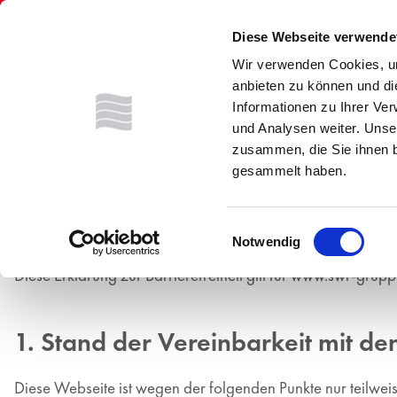
Diese Webseite verwende
Karriereportal der Stadtwerke Reutlingen-
Wir verwenden Cookies, um
Gruppe
anbieten zu können und di
Informationen zu Ihrer Ve
und Analysen weiter. Unse
zusammen, die Sie ihnen b
gesammelt haben.
Erklärung zur Barrierefreih
Einwilligungsauswahl
Die Stadtwerke Reutlingen GmbH ist bemüht, ihre Webseite
Notwendig
Behindertengleichstellungsgesetzes (L-BGG) barrierefrei 
Diese Erklärung zur Barrierefreiheit gilt für www.swr-grupp
1. Stand der Vereinbarkeit mit d
Diese Webseite ist wegen der folgenden Punkte nur teilwei