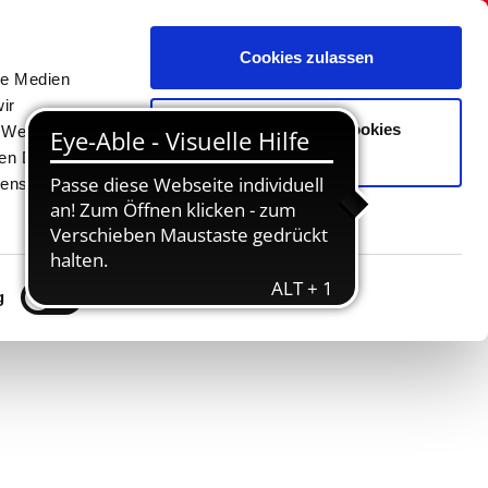
Cookies zulassen
le Medien
ir
Nur notwendige Cookies
, Werbung
verwenden
ren Daten
ienste
g
Details zeigen